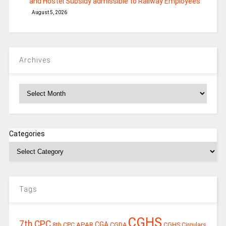
and Hostel Subsidy admissible to Railway Employees
August 5, 2026
Archives
Archives
Categories
Tags
CGHS
7th CPC
CGA
APAR
CGDA
8th CPC
CGHS Circulars