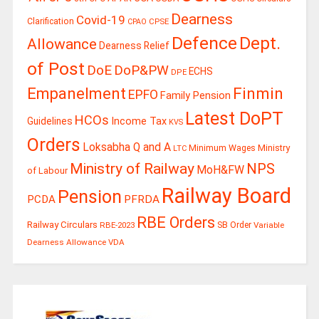
Dearness
Covid-19
Clarification
CPSE
CPAO
Defence
Dept.
Allowance
Dearness Relief
of Post
DoE
DoP&PW
ECHS
DPE
Finmin
Empanelment
EPFO
Family Pension
Latest DoPT
HCOs
Guidelines
Income Tax
KVS
Orders
Loksabha Q and A
Ministry
Minimum Wages
LTC
Ministry of Railway
NPS
MoH&FW
of Labour
Railway Board
Pension
PCDA
PFRDA
RBE Orders
Railway Circulars
RBE-2023
SB Order
Variable
Dearness Allowance
VDA