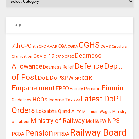
Tags
CGHS
7th CPC
CGA
APAR
CGDA
8th CPC
CGHS Circulars
Dearness
Covid-19
Clarification
CPSE
CPAO
Defence
Dept.
Allowance
Dearness Relief
of Post
DoE
DoP&PW
ECHS
DPE
Finmin
Empanelment
EPFO
Family Pension
Latest DoPT
HCOs
Guidelines
Income Tax
KVS
Orders
Loksabha Q and A
Ministry
Minimum Wages
LTC
Ministry of Railway
NPS
MoH&FW
of Labour
Railway Board
Pension
PCDA
PFRDA