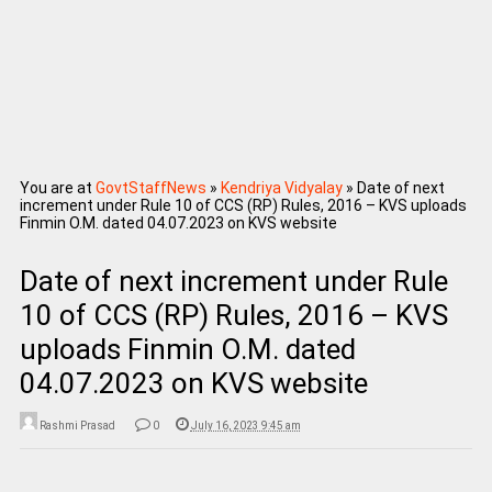
You are at
GovtStaffNews
»
Kendriya Vidyalay
»
Date of next
increment under Rule 10 of CCS (RP) Rules, 2016 – KVS uploads
Finmin O.M. dated 04.07.2023 on KVS website
Date of next increment under Rule
10 of CCS (RP) Rules, 2016 – KVS
uploads Finmin O.M. dated
04.07.2023 on KVS website
Rashmi Prasad
0
July 16, 2023 9:45 am