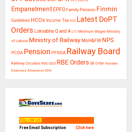
DPE
Finmin
Empanelment
EPFO
Family Pension
Latest DoPT
HCOs
Guidelines
Income Tax
KVS
Orders
Loksabha Q and A
Ministry
Minimum Wages
LTC
Ministry of Railway
NPS
MoH&FW
of Labour
Railway Board
Pension
PCDA
PFRDA
RBE Orders
Railway Circulars
RBE-2023
SB Order
Variable
Dearness Allowance
VDA
FOLLOW US
:
Free Email Subscription
Click here