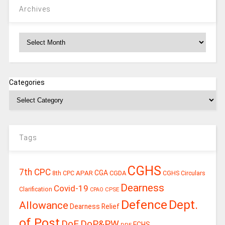
Archives
Archives
Categories
Tags
CGHS
7th CPC
CGA
APAR
CGDA
8th CPC
CGHS Circulars
Dearness
Covid-19
Clarification
CPSE
CPAO
Defence
Dept.
Allowance
Dearness Relief
of Post
DoE
DoP&PW
ECHS