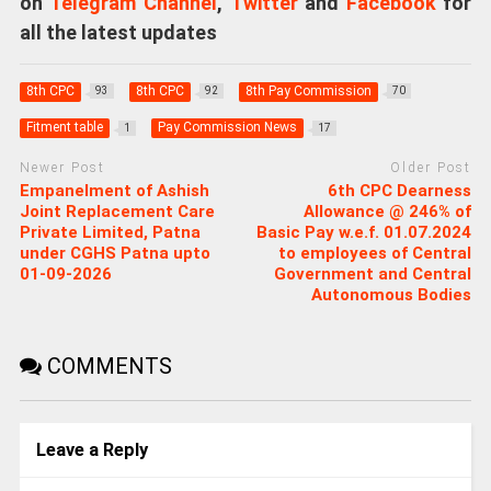
on
Telegram Channel
,
Twitter
and
Facebook
for
all the latest updates
8th CPC
8th CPC
8th Pay Commission
93
92
70
Fitment table
Pay Commission News
1
17
Newer Post
Older Post
Empanelment of Ashish
6th CPC Dearness
Joint Replacement Care
Allowance @ 246% of
Private Limited, Patna
Basic Pay w.e.f. 01.07.2024
under CGHS Patna upto
to employees of Central
01-09-2026
Government and Central
Autonomous Bodies
COMMENTS
Leave a Reply