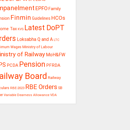
mpanelment
EPFO
Family
Finmin
HCOs
nsion
Guidelines
Latest DoPT
come Tax
KVS
rders
Loksabha Q and A
LTC
Ministry of Labour
nimum Wages
nistry of Railway
MoH&FW
Pension
PS
PCDA
PFRDA
ailway Board
Railway
RBE Orders
culars
RBE-2023
SB
er
Variable Dearness Allowance
VDA