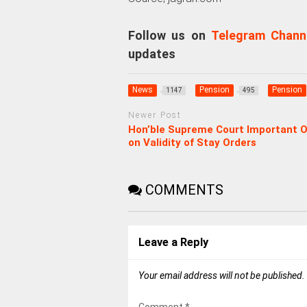
Follow us on
Telegram Chann
updates
News
Pension
Pension
1147
495
Newer Post
Hon’ble Supreme Court Important O
on Validity of Stay Orders
COMMENTS
Leave a Reply
Your email address will not be published.
Comment
*