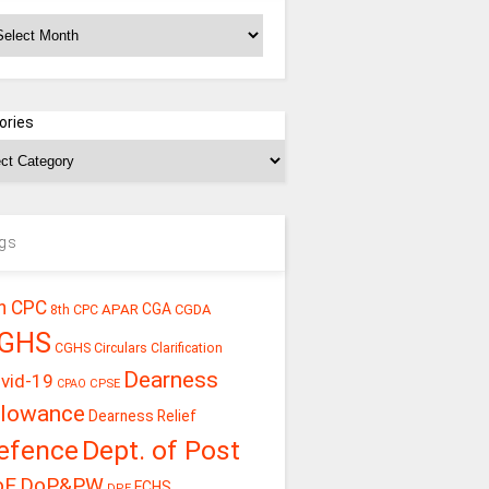
chives
ories
gs
h CPC
CGA
APAR
CGDA
8th CPC
GHS
CGHS Circulars
Clarification
Dearness
vid-19
CPSE
CPAO
llowance
Dearness Relief
efence
Dept. of Post
oE
DoP&PW
ECHS
DPE