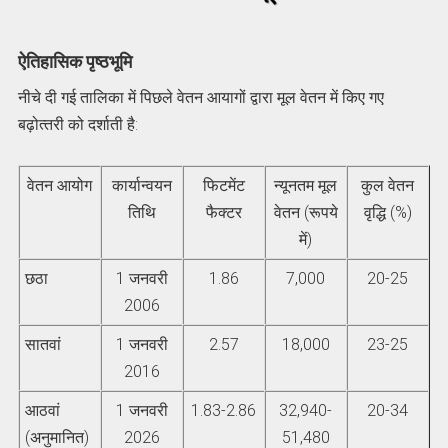
ऐतिहासिक पृष्ठभूमि
नीचे दी गई तालिका में पिछले वेतन आयागों द्वारा मूल वेतन में किए गए
बढ़ोत्‍तरी को दर्शाती है:
वेतन आयोग
कार्यान्‍वयन
फिटमेंट
न्‍यूनतम मूल
कुल वेतन
तिथि
फैक्‍टर
वेतन (रूपये
वृद्धि (%)
में)
छठा
1 जनवरी
1.86
7,000
20-25
2006
सातवां
1 जनवरी
2.57
18,000
23-25
2016
आठवां
1 जनवरी
1.83-2.86
32,940-
20-34
(अनुमानित)
2026
51,480