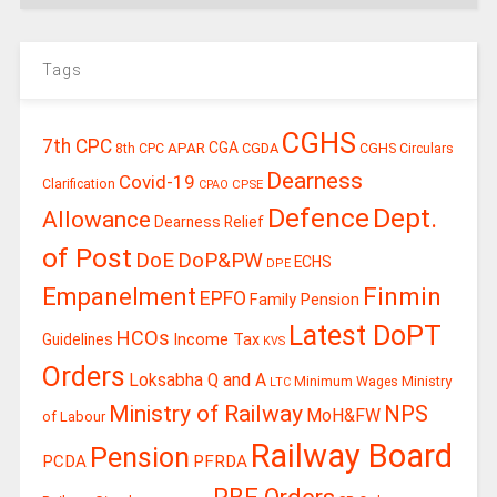
Tags
CGHS
7th CPC
CGA
APAR
CGDA
8th CPC
CGHS Circulars
Dearness
Covid-19
Clarification
CPSE
CPAO
Defence
Dept.
Allowance
Dearness Relief
of Post
DoE
DoP&PW
ECHS
DPE
Finmin
Empanelment
EPFO
Family Pension
Latest DoPT
HCOs
Guidelines
Income Tax
KVS
Orders
Loksabha Q and A
Ministry
Minimum Wages
LTC
Ministry of Railway
NPS
MoH&FW
of Labour
Railway Board
Pension
PCDA
PFRDA